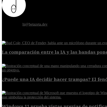
Donde el futuro de la humanidad se cruza con la inteligencia artificial.
Contáctanos:
hi@betazeta.dev
EXTRA
La comparación entre la IA y las bandas pone
8 de agosto de 2026
¿Puede una IA decidir hacer trampas? El fen
7 de agosto de 2026
Windows 11 prueba vistas previas de notificac