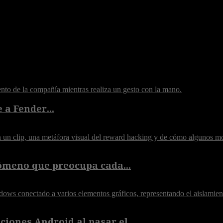
 a Fender...
ómeno que preocupa cada...
iones Android al pasar el...