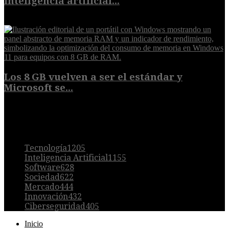
inteligencia artificial...
6 de agosto de 2026
Los 8 GB vuelven a ser el estándar y
Microsoft se...
5 de agosto de 2026
POPULAR
Tecnología
1205
Inteligencia Artificial
1155
Software
628
Sociedad
622
Mercado
444
Innovación
432
Ciberseguridad
405
Inicio