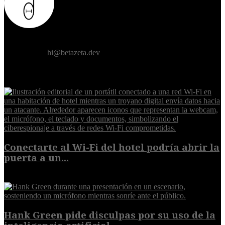
Donde el futuro de la humanidad se cruza con la inteligencia
artificial.
Contáctanos:
hi@betazeta.dev
EXTRA
Conectarte al Wi-Fi del hotel podría abrir la
puerta a un...
6 de agosto de 2026
Hank Green pide disculpas por su uso de la