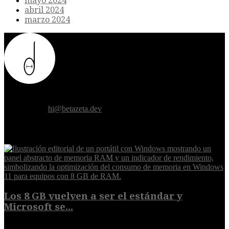
mayo 2024
abril 2024
marzo 2024
Donde el futuro de la humanidad se cruza con la inteligencia
artificial.
Contáctanos:
hi@betazeta.dev
EXTRA
Los 8 GB vuelven a ser el estándar y
Microsoft se...
5 de agosto de 2026