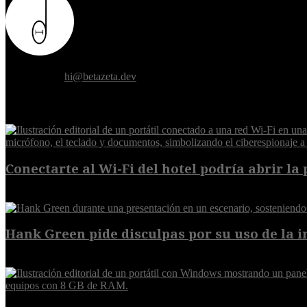
Donde el futuro de la humanidad se cruza con la inteligencia artificial.
Contáctanos:
hi@betazeta.dev
EXTRA
Conectarte al Wi-Fi del hotel podría abrir la 
6 de agosto de 2026
Hank Green pide disculpas por su uso de la int
6 de agosto de 2026