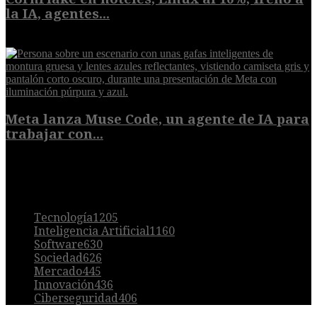
la IA, agentes...
8 de agosto de 2026
Meta lanza Muse Code, un agente de IA para
trabajar con...
8 de agosto de 2026
POPULAR
Tecnología
1205
Inteligencia Artificial
1160
Software
630
Sociedad
626
Mercado
445
Innovación
436
Ciberseguridad
406