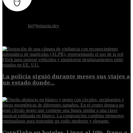
Donde el futuro de la humanidad se cruza con la inteligencia
artificial.
Contáctanos:
hi@betazeta.dev
EXTRA
La policía siguió durante meses sus viajes a
un estado donde...
8 de agosto de 2026
CornFlake en hoteles, Linux al 10%, freno a