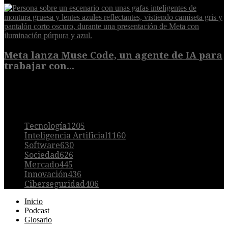
Meta lanza Muse Code, un agente de IA para
trabajar con...
8 de agosto de 2026
POPULAR
Tecnología
1205
Inteligencia Artificial
1160
Software
630
Sociedad
626
Mercado
445
Innovación
436
Ciberseguridad
406
Inicio
Podcast
Glosario