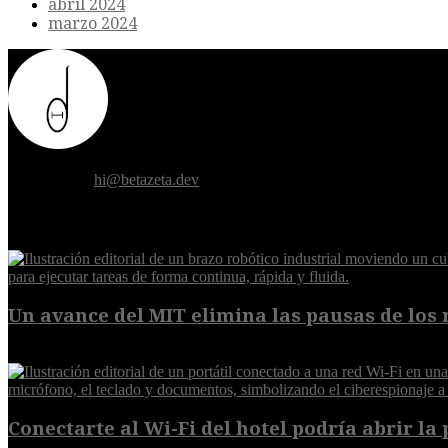
abril 2024
marzo 2024
Donde el futuro de la humanidad se cruza con la inteligencia artificial.
Contáctanos:
hi@betazeta.dev
EXTRA
Un avance del MIT elimina las pausas de los r
6 de agosto de 2026
Conectarte al Wi-Fi del hotel podría abrir la 