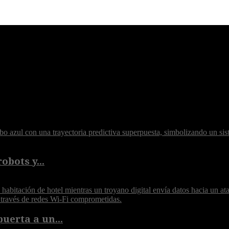
obots y...
puerta a un...