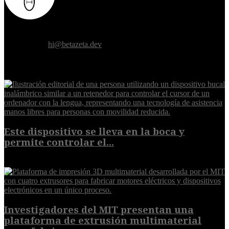
Donde el futuro de la humanidad se cruza con la inteligencia
artificial.
Contáctanos:
hi@betazeta.dev
EXTRA
Este dispositivo se lleva en la boca y
permite controlar el...
7 de agosto de 2026
Investigadores del MIT presentan una
plataforma de extrusión multimaterial