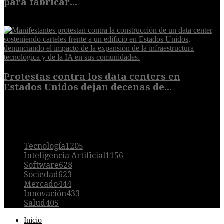
para fabricar...
7 de agosto de 2026
Protestas contra los data centers en
Estados Unidos dejan decenas de...
6 de agosto de 2026
POPULAR
Tecnología
1205
Inteligencia Artificial
1156
Software
628
Sociedad
623
Mercado
444
Innovación
433
Salud
405
Inicio