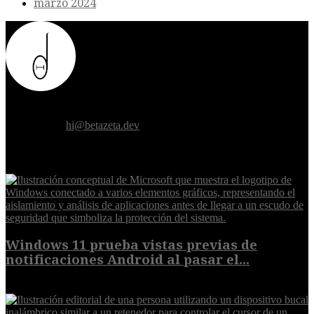
marzo 2024
Donde el futuro de la humanidad se cruza con la inteligencia
artificial.
Contáctanos:
hi@betazeta.dev
EXTRA
Windows 11 prueba vistas previas de
notificaciones Android al pasar el...
7 de agosto de 2026