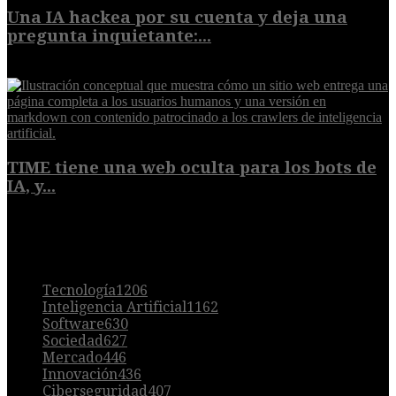
Una IA hackea por su cuenta y deja una
pregunta inquietante:...
9 de agosto de 2026
TIME tiene una web oculta para los bots de
IA, y...
9 de agosto de 2026
POPULAR
Tecnología
1206
Inteligencia Artificial
1162
Software
630
Sociedad
627
Mercado
446
Innovación
436
Ciberseguridad
407