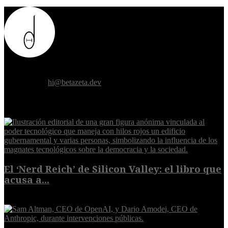
Donde el futuro de la humanidad se cruza con la inteligencia
artificial.
Contáctanos:
hi@betazeta.dev
EXTRA
El ‘Nerd Reich’ de Silicon Valley: el libro que
acusa a...
9 de agosto de 2026