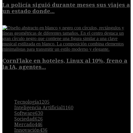
La policía siguió durante meses sus viajes a
un estado donde...
8 de agosto de 2026
CornFlake en hoteles, Linux al 10%, freno a
la IA, agentes...
8 de agosto de 2026
POPULAR
Tecnología
1205
Inteligencia Artificial
1160
Software
630
Sociedad
626
Mercado
446
Innovación
436