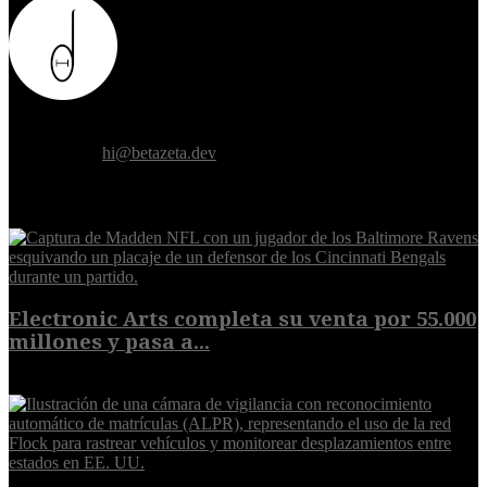
Donde el futuro de la humanidad se cruza con la inteligencia
artificial.
Contáctanos:
hi@betazeta.dev
EXTRA
Electronic Arts completa su venta por 55.000
millones y pasa a...
8 de agosto de 2026