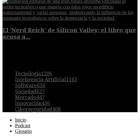
El ‘Nerd Reich’ de Silicon Valley: el libro que
acusa a...
9 de agosto de 2026
POPULAR
Tecnología
1206
Inteligencia Artificial
1163
Software
630
Sociedad
627
Mercado
447
Innovación
436
Ciberseguridad
408
Inicio
Podcast
Glosario