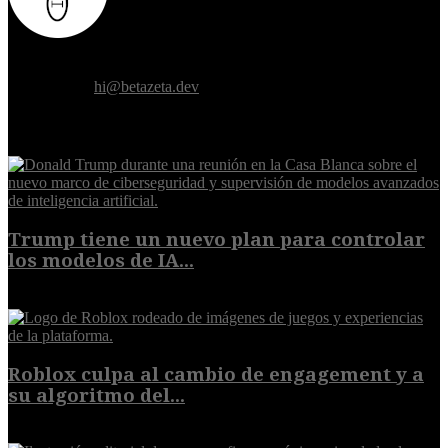
Donde el futuro de la humanidad se cruza con la inteligencia
artificial.
Contáctanos:
hi@betazeta.dev
EXTRA
Trump tiene un nuevo plan para controlar
los modelos de IA...
10 de agosto de 2026
Roblox culpa al cambio de engagement y a
su algoritmo del...
9 de agosto de 2026