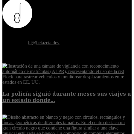
Donde el futuro de la humanidad se cruza con la inteligencia
artificial.
Contáctanos:
hi@betazeta.dev
EXTRA
La policía siguió durante meses sus viajes a
un estado donde...
8 de agosto de 2026