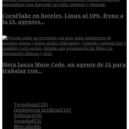
CornFlake en hoteles, Linux al 10%, freno a
la IA, agentes...
8 de agosto de 2026
Meta lanza Muse Code, un agente de IA para
trabajar con...
8 de agosto de 2026
POPULAR
Tecnología
1205
Inteligencia Artificial
1160
Software
630
Sociedad
626
Mercado
445