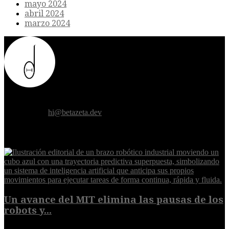
mayo 2024
abril 2024
marzo 2024
Donde el futuro de la humanidad se cruza con la inteligencia
artificial.
Contáctanos:
hi@betazeta.dev
EXTRA
Un avance del MIT elimina las pausas de los
robots y...