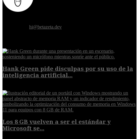
Donde el futuro de la humanidad se cruza con la inteligencia
artificial.
Contáctanos:
hi@betazeta.dev
EXTRA
Hank Green pide disculpas por su uso de la
inteligencia artificial...
6 de agosto de 2026
Los 8 GB vuelven a ser el estándar y
Microsoft se...