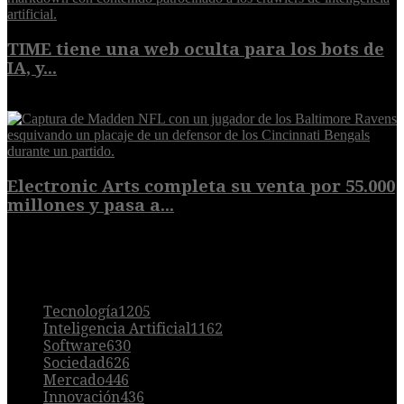
TIME tiene una web oculta para los bots de
IA, y...
9 de agosto de 2026
Electronic Arts completa su venta por 55.000
millones y pasa a...
8 de agosto de 2026
POPULAR
Tecnología
1205
Inteligencia Artificial
1162
Software
630
Sociedad
626
Mercado
446
Innovación
436