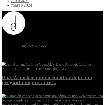
abril 2024
marzo 2024
Donde el futuro de la humanidad se cruza con la inteligencia
artificial.
Contáctanos:
hi@betazeta.dev
EXTRA
Una IA hackea por su cuenta y deja una
pregunta inquietante:...
9 de agosto de 2026