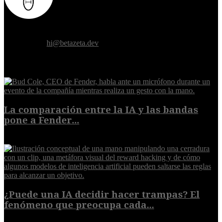
Donde el futuro de la humanidad se cruza con la inteligencia
artificial.
Contáctanos:
hi@betazeta.dev
EXTRA
La comparación entre la IA y las bandas
pone a Fender...
8 de agosto de 2026
¿Puede una IA decidir hacer trampas? El
fenómeno que preocupa cada...