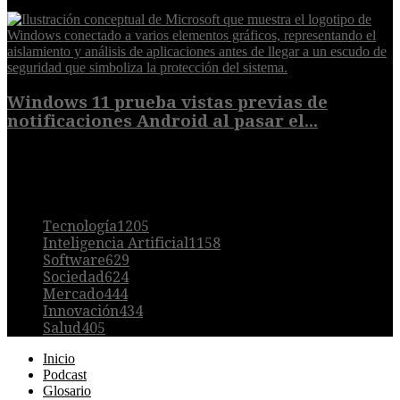
7 de agosto de 2026
Windows 11 prueba vistas previas de
notificaciones Android al pasar el...
7 de agosto de 2026
POPULAR
Tecnología
1205
Inteligencia Artificial
1158
Software
629
Sociedad
624
Mercado
444
Innovación
434
Salud
405
Inicio
Podcast
Glosario