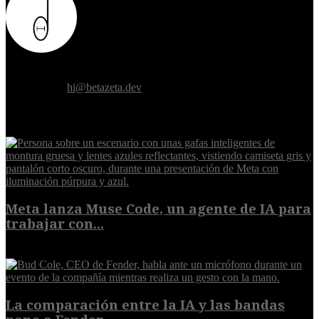
Donde el futuro de la humanidad se cruza con la inteligencia
artificial.
Contáctanos:
hi@betazeta.dev
EXTRA
Meta lanza Muse Code, un agente de IA para
trabajar con...
8 de agosto de 2026
La comparación entre la IA y las bandas