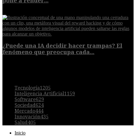
pone a Fender...
8 de agosto de 2026
¿Puede una IA decidir hacer trampas? El
fenómeno que preocupa cada...
7 de agosto de 2026
POPULAR
Tecnología
1205
Inteligencia Artificial
1159
Software
629
Sociedad
624
Mercado
444
Innovación
435
Salud
405
Inicio