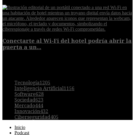
6 de agosto de 2026
Conectarte al Wi-Fi del hotel podría abrir la
puerta a un...
6 de agosto de 2026
POPULAR
Tecnología
1205
Inteligencia Artificial
1156
Software
628
Sociedad
623
Mercado
444
Innovación
432
Ciberseguridad
405
Inicio
Podcast