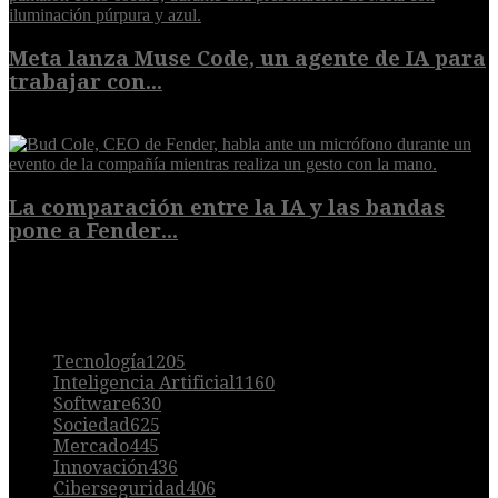
Meta lanza Muse Code, un agente de IA para
trabajar con...
8 de agosto de 2026
La comparación entre la IA y las bandas
pone a Fender...
8 de agosto de 2026
POPULAR
Tecnología
1205
Inteligencia Artificial
1160
Software
630
Sociedad
625
Mercado
445
Innovación
436
Ciberseguridad
406