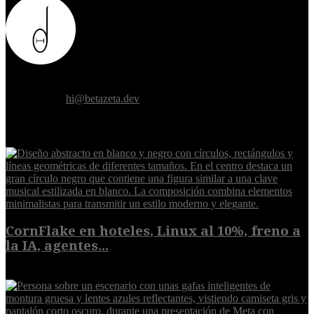
Donde el futuro de la humanidad se cruza con la inteligencia
artificial.
Contáctanos:
hi@betazeta.dev
EXTRA
CornFlake en hoteles, Linux al 10%, freno a
la IA, agentes...
8 de agosto de 2026