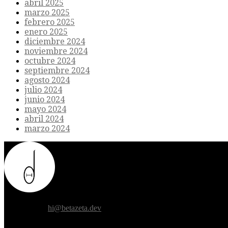
abril 2025
marzo 2025
febrero 2025
enero 2025
diciembre 2024
noviembre 2024
octubre 2024
septiembre 2024
agosto 2024
julio 2024
junio 2024
mayo 2024
abril 2024
marzo 2024
Donde el futuro de la humanidad se cruza con la inteligencia artificial.
Contáctanos:
hi@betazeta.dev