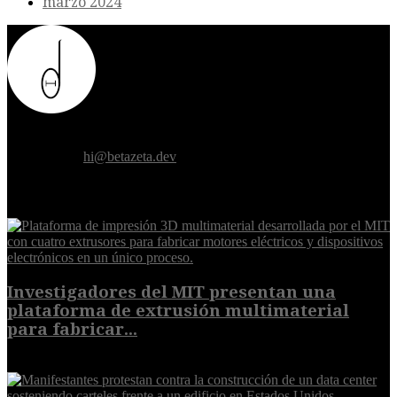
marzo 2024
Donde el futuro de la humanidad se cruza con la inteligencia
artificial.
Contáctanos:
hi@betazeta.dev
EXTRA
Investigadores del MIT presentan una
plataforma de extrusión multimaterial
para fabricar...
7 de agosto de 2026