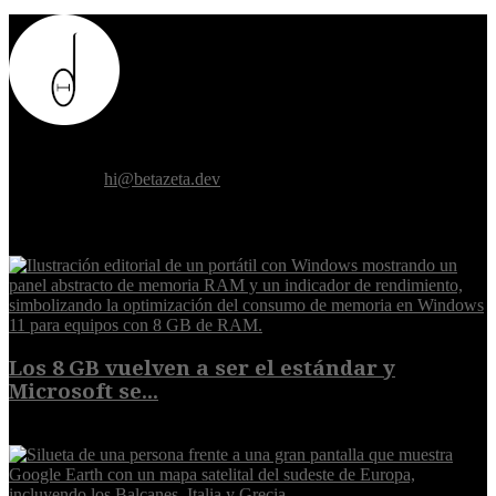
Donde el futuro de la humanidad se cruza con la inteligencia
artificial.
Contáctanos:
hi@betazeta.dev
EXTRA
Los 8 GB vuelven a ser el estándar y
Microsoft se...
5 de agosto de 2026