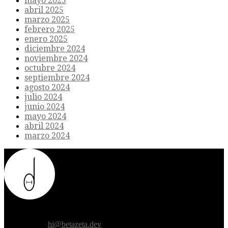
mayo 2025
abril 2025
marzo 2025
febrero 2025
enero 2025
diciembre 2024
noviembre 2024
octubre 2024
septiembre 2024
agosto 2024
julio 2024
junio 2024
mayo 2024
abril 2024
marzo 2024
Donde el futuro de la humanidad se cruza con la inteligencia
artificial.
Contáctanos:
hi@betazeta.dev