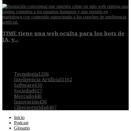
9 de agosto de 2026
TIME tiene una web oculta para los bots de
IA, y...
9 de agosto de 2026
POPULAR
Tecnología
1206
Inteligencia Artificial
1162
Software
630
Sociedad
627
Mercado
446
Innovación
436
Ciberseguridad
407
Inicio
Podcast
Glosario