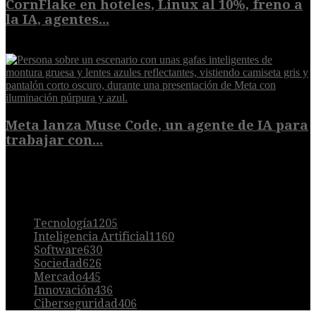
CornFlake en hoteles, Linux al 10%, freno a
la IA, agentes...
8 de agosto de 2026
Meta lanza Muse Code, un agente de IA para
trabajar con...
8 de agosto de 2026
POPULAR
Tecnología
1205
Inteligencia Artificial
1160
Software
630
Sociedad
626
Mercado
445
Innovación
436
Ciberseguridad
406