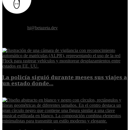
Donde el futuro de la humanidad se cruza con la inteligencia
artificial.
Contáctanos:
hi@betazeta.dev
EXTRA
La policía siguió durante meses sus viajes a
un estado donde...
8 de agosto de 2026