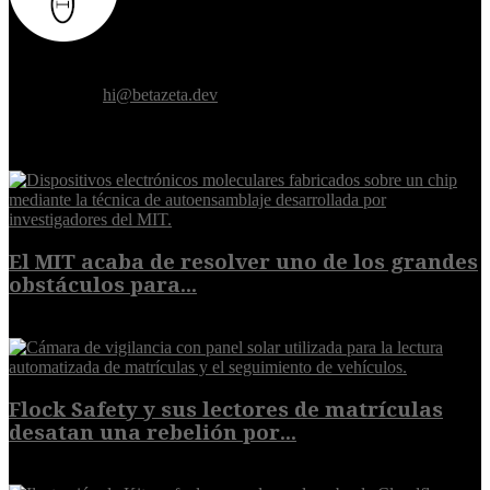
Donde el futuro de la humanidad se cruza con la inteligencia
artificial.
Contáctanos:
hi@betazeta.dev
EXTRA
El MIT acaba de resolver uno de los grandes
obstáculos para...
10 de agosto de 2026
Flock Safety y sus lectores de matrículas
desatan una rebelión por...
10 de agosto de 2026