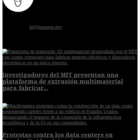
Donde el futuro de la humanidad se cruza con la inteligencia
artificial.
Contáctanos:
hi@betazeta.dev
EXTRA
Investigadores del MIT presentan una
plataforma de extrusión multimaterial
para fabricar...
7 de agosto de 2026
Protestas contra los data centers en