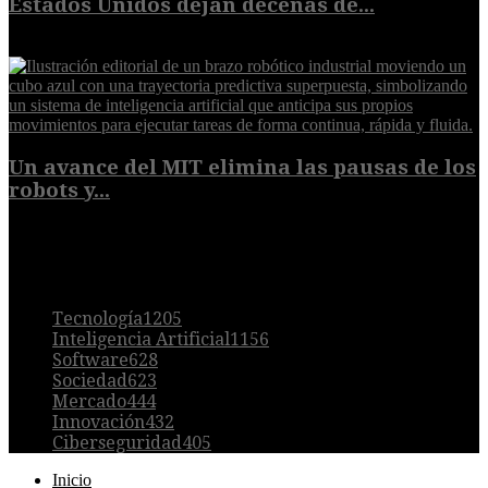
Estados Unidos dejan decenas de...
6 de agosto de 2026
Un avance del MIT elimina las pausas de los
robots y...
6 de agosto de 2026
POPULAR
Tecnología
1205
Inteligencia Artificial
1156
Software
628
Sociedad
623
Mercado
444
Innovación
432
Ciberseguridad
405
Inicio