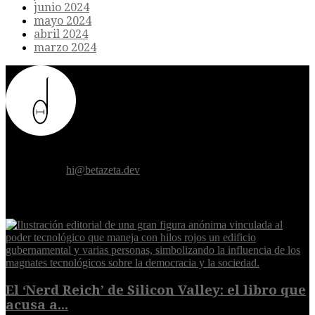
junio 2024
mayo 2024
abril 2024
marzo 2024
Donde el futuro de la humanidad se cruza con la inteligencia
artificial.
Contáctanos:
hi@betazeta.dev
EXTRA
El ‘Nerd Reich’ de Silicon Valley: el libro que
acusa a...