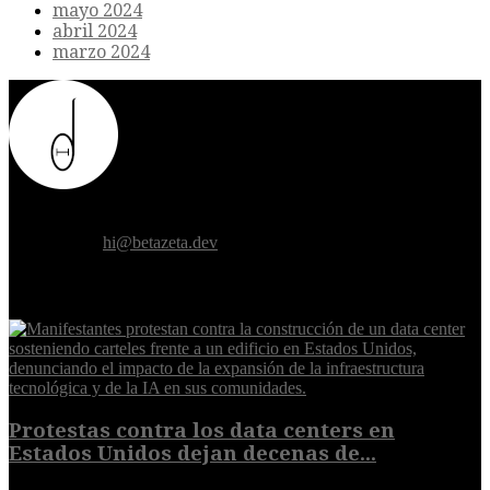
mayo 2024
abril 2024
marzo 2024
Donde el futuro de la humanidad se cruza con la inteligencia
artificial.
Contáctanos:
hi@betazeta.dev
EXTRA
Protestas contra los data centers en
Estados Unidos dejan decenas de...