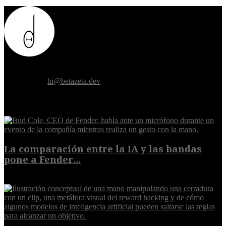
Donde el futuro de la humanidad se cruza con la inteligencia
artificial.
Contáctanos:
hi@betazeta.dev
EXTRA
La comparación entre la IA y las bandas
pone a Fender...
8 de agosto de 2026