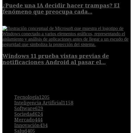
¿Puede una IA decidir hacer trampas? El
fenómeno que preocupa cada...
7 de agosto de 2026
Windows 11 prueba vistas previas de
notificaciones Android al pasar el...
7 de agosto de 2026
POPULAR
Tecnología
1205
Inteligencia Artificial
1158
Software
629
Sociedad
624
Mercado
444
Innovación
434
Salud
405