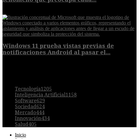
7 de agosto de 2026
Windows 11 prueba vistas previas de
notificaciones Android al pasar el...
7 de agosto de 2026
POPULAR
Tecnología
1205
Inteligencia Artificial
1158
Software
629
Sociedad
624
Mercado
444
Innovación
434
Salud
405
Inicio