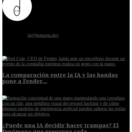
Donde el futuro de la humanidad se cruza con la inteligencia
artificial.
Contáctanos:
hi@betazeta.dev
EXTRA
La comparación entre la IA y las bandas
pone a Fender...
8 de agosto de 2026
¿Puede una IA decidir hacer trampas? El
fenómeno que preocupa cada...