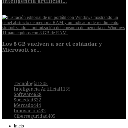
inteligencia artificial...
6 de agosto de 2026
Los 8 GB vuelven a ser el estándar y
Microsoft se...
5 de agosto de 2026
POPULAR
Tecnología
1205
Inteligencia Artificial
1155
Software
628
Sociedad
622
Mercado
444
Innovación
432
Ciberseguridad
405
Inicio