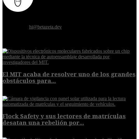
Donde el futuro de la humanidad se cruza con la inteligencia
artificial.
Contáctanos:
hi@betazeta.dev
EXTRA
El MIT acaba de resolver uno de los grandes
obstáculos para...
10 de agosto de 2026
Flock Safety y sus lectores de matrículas
desatan una rebelión por...
10 de agosto de 2026