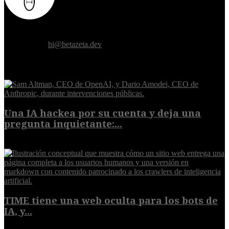
Donde el futuro de la humanidad se cruza con la inteligencia
artificial.
Contáctanos:
hi@betazeta.dev
EXTRA
Una IA hackea por su cuenta y deja una
pregunta inquietante:...
9 de agosto de 2026
TIME tiene una web oculta para los bots de
IA, y...