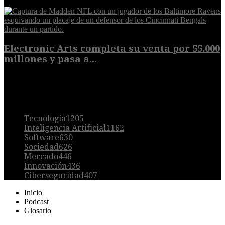
9 de agosto de 2026
Electronic Arts completa su venta por 55.000
millones y pasa a...
8 de agosto de 2026
POPULAR
Tecnología
1205
Inteligencia Artificial
1162
Software
630
Sociedad
626
Mercado
446
Innovación
436
Ciberseguridad
407
Inicio
Podcast
Glosario