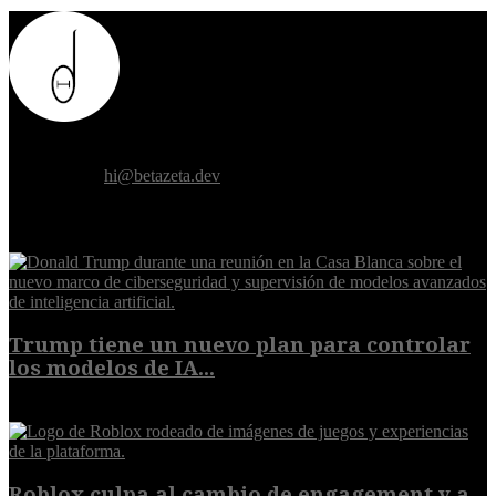
Donde el futuro de la humanidad se cruza con la inteligencia
artificial.
Contáctanos:
hi@betazeta.dev
EXTRA
Trump tiene un nuevo plan para controlar
los modelos de IA...
10 de agosto de 2026
Roblox culpa al cambio de engagement y a