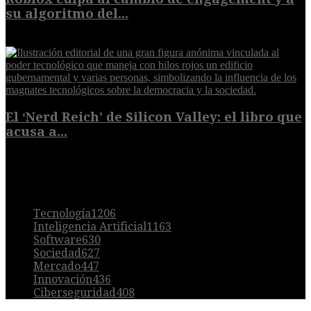
su algoritmo del...
9 de agosto de 2026
El ‘Nerd Reich’ de Silicon Valley: el libro que
acusa a...
9 de agosto de 2026
POPULAR
Tecnología
1206
Inteligencia Artificial
1163
Software
630
Sociedad
627
Mercado
447
Innovación
436
Ciberseguridad
408