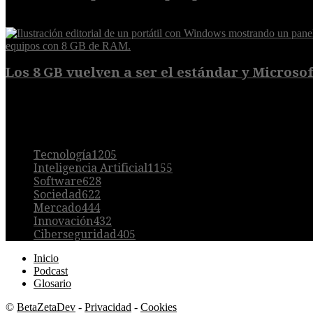
6 de agosto de 2026
Los 8 GB vuelven a ser el estándar y Microsoft
5 de agosto de 2026
POPULAR
Tecnología
1205
Inteligencia Artificial
1155
Software
628
Sociedad
622
Mercado
444
Innovación
432
Ciberseguridad
405
Inicio
Podcast
Glosario
©
BetaZetaDev
-
Privacidad
-
Cookies