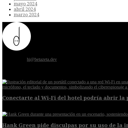
mayo 2024
abril 2024
marzo 2024
Donde el futuro de la humanidad se cruza con la inteligencia artificial.
Contáctanos:
hi@betazeta.dev
EXTRA
Conectarte al Wi-Fi del hotel podría abrir la 
6 de agosto de 2026
Hank Green pide disculpas por su uso de la int