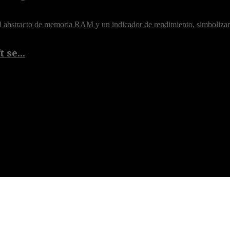
 se...