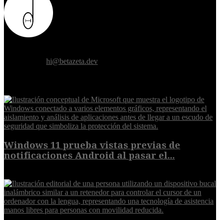
Donde el futuro de la humanidad se cruza con la inteligencia
artificial.
Contáctanos:
hi@betazeta.dev
EXTRA
Windows 11 prueba vistas previas de
notificaciones Android al pasar el...
7 de agosto de 2026