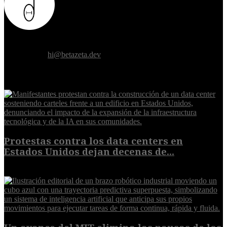
Donde el futuro de la humanidad se cruza con la inteligencia
artificial.
Contáctanos:
hi@betazeta.dev
EXTRA
Protestas contra los data centers en
Estados Unidos dejan decenas de...
6 de agosto de 2026