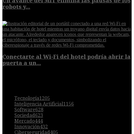
Un avance del MIT elimina las pausas de los
robots y...
6 de agosto de 2026
Conectarte al Wi-Fi del hotel podría abrir la
puerta a un...
6 de agosto de 2026
POPULAR
Tecnología
1205
Inteligencia Artificial
1156
Software
628
Sociedad
623
Mercado
444
Innovación
432
Ciberseguridad
405