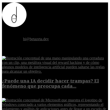
Donde el futuro de la humanidad se cruza con la inteligencia
artificial.
Contáctanos:
hi@betazeta.dev
EXTRA
¿Puede una IA decidir hacer trampas? El
fenómeno que preocupa cada...
7 de agosto de 2026