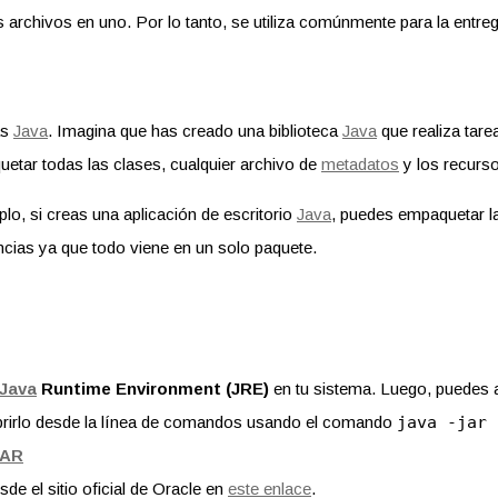
chivos en uno. Por lo tanto, se utiliza comúnmente para la entrega
as
Java
. Imagina que has creado una biblioteca
Java
que realiza tarea
etar todas las clases, cualquier archivo de
metadatos
y los recurs
plo, si creas una aplicación de escritorio
Java
, puedes empaquetar l
ncias ya que todo viene en un solo paquete.
Java
Runtime Environment (JRE)
en tu sistema. Luego, puedes ab
brirlo desde la línea de comandos usando el comando
java -jar 
JAR
de el sitio oficial de Oracle en
este enlace
.