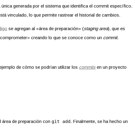
 única generada por el sistema que identifica el commit específico.
tá vinculado, lo que permite rastrear el historial de cambios.
digo
se agregan al «área de preparación» (
staging area
), que es
en «comprometer» creando lo que se conoce como un
commit
.
ejemplo de cómo se podrían utilizar los
commits
en un proyecto
al área de preparación con
git add
. Finalmente, se ha hecho un