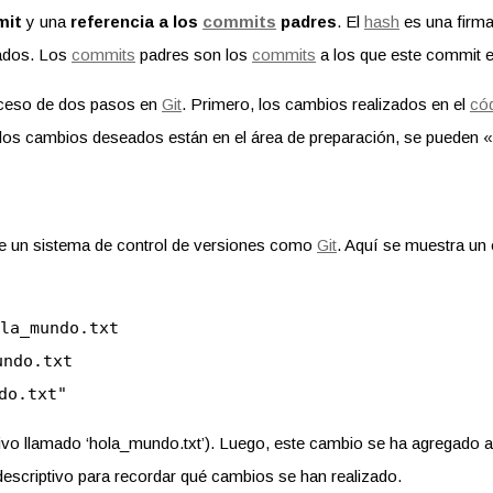
mit
y una
referencia a los
commits
padres
. El
hash
es una firma
zados. Los
commits
padres son los
commits
a los que este commit es
ceso de dos pasos en
Git
. Primero, los cambios realizados en el
có
os los cambios deseados están en el área de preparación, se pued
e un sistema de control de versiones como
Git
. Aquí se muestra un 
la_mundo.txt
undo.txt
do.txt"
hivo llamado ‘hola_mundo.txt’). Luego, este cambio se ha agregado 
escriptivo para recordar qué cambios se han realizado.