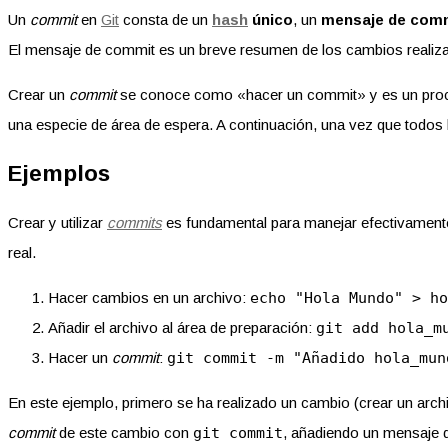
Un
commit
en
Git
consta de un
hash
único
, un
mensaje de com
El mensaje de commit es un breve resumen de los cambios reali
Crear un
commit
se conoce como «hacer un commit» y es un pro
una especie de área de espera. A continuación, una vez que tod
Ejemplos
Crear y utilizar
commits
es fundamental para manejar efectivament
real.
Hacer cambios en un archivo:
echo "Hola Mundo" > ho
Añadir el archivo al área de preparación:
git add hola_m
Hacer un
commit
:
git commit -m "Añadido hola_mun
En este ejemplo, primero se ha realizado un cambio (crear un arc
commit
de este cambio con
git commit
, añadiendo un mensaje d