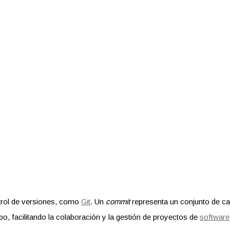
trol de versiones, como
Git
. Un
commit
representa un conjunto de c
mpo, facilitando la colaboración y la gestión de proyectos de
software