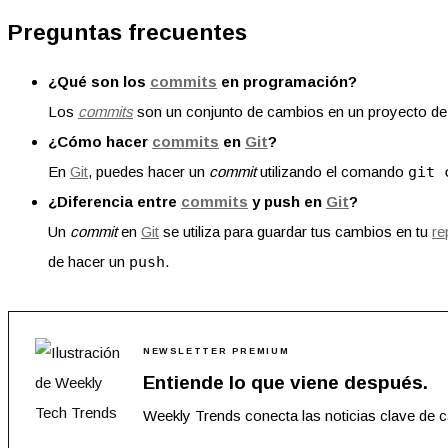
Preguntas frecuentes
¿Qué son los
commits
en programación?
Los
commits
son un conjunto de cambios en un proyecto d
¿Cómo hacer
commits
en
Git
?
En
Git
, puedes hacer un
commit
utilizando el comando
git 
¿Diferencia entre
commits
y push en
Git
?
Un
commit
en
Git
se utiliza para guardar tus cambios en tu
re
de hacer un
push
.
NEWSLETTER PREMIUM
Entiende lo que viene después.
Weekly Trends conecta las noticias clave de 