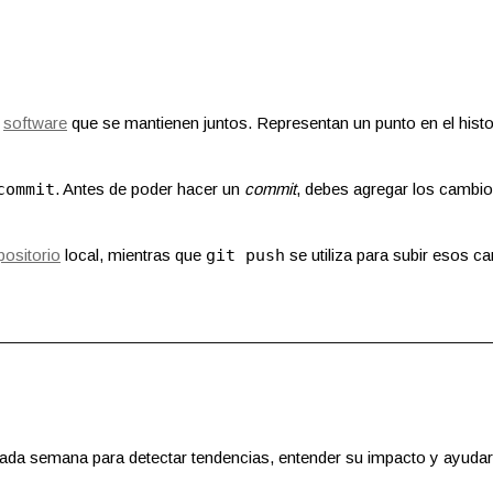
e
software
que se mantienen juntos. Representan un punto en el histor
commit
. Antes de poder hacer un
commit
, debes agregar los cambio
positorio
local, mientras que
git push
se utiliza para subir esos c
cada semana para detectar tendencias, entender su impacto y ayudar